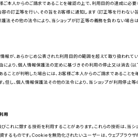
客様ご本人からのご請求であることを確認の上で、利用目的の達成に必要
内容の訂正等を行い、その旨をお客様に通知します（訂正等を行わない
報保護法その他の法令により、当ショップが訂正等の義務を負わない場合は
人情報が、あらかじめ公表された利用目的の範囲を超えて取り扱われて
由により、個人情報保護法の定めに基づきその利用の停止又は消去（以下
あることが判明した場合には、お客様ご本人からのご請求であることを
す。但し、個人情報保護法その他の法令により、当ショップが利用停止等
の利用
kie及びこれに類する技術を利用することがあります。これらの技術は、当
するものです。Cookieを無効化されたいユーザーは、ウェブブラウザの