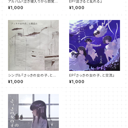
アルバム『泣き寝入りから目覚め
EP『混ざると乱れる』
たら』
¥1,000
¥1,000
シングル『さっきの女の子、と街
EP『さっきの女の子、と交流』
並み』
¥1,000
¥1,000